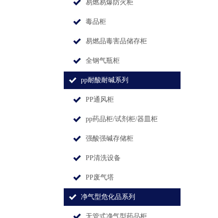
易燃易爆防火柜
毒品柜
易燃品毒害品储存柜
全钢气瓶柜
pp耐酸耐碱系列
PP通风柜
pp药品柜/试剂柜/器皿柜
强酸强碱存储柜
PP清洗设备
PP废气塔
净气型危化品系列
无管式净气型药品柜